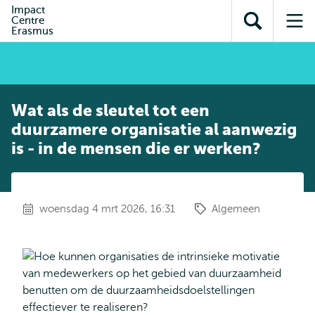
en naar
Impact
en naar de
Direct naar
Centre
de
Toon
Op
zoekfunctie
subnavigatie
Erasmus
inhoud
zoekveld
me
gaan
gaan
Wat als de sleutel tot een
duurzamere organisatie al aanwezig
is - in de mensen die er werken?
woensdag 4 mrt 2026, 16:31
Algemeen