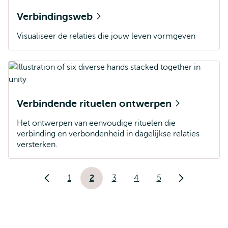
Verbindingsweb
Visualiseer de relaties die jouw leven vormgeven
Verbindende rituelen ontwerpen
Het ontwerpen van eenvoudige rituelen die
verbinding en verbondenheid in dagelijkse relaties
versterken.
Paginering
1
2
3
4
5
Vorige
Pagina
Huidige
Pagina
Pagina
Pagina
Volgende
pagina
pagina
pagina