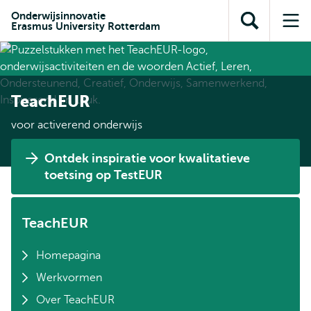
en naar
en naar de
Direct naar
Onderwijsinnovatie
de
Erasmus University Rotterdam
Toon
Op
zoekfunctie
subnavigatie
inhoud
zoekveld
me
gaan
gaan
TeachEUR
voor activerend onderwijs
Ontdek inspiratie voor kwalitatieve
toetsing op TestEUR
TeachEUR
Homepagina
Werkvormen
Over TeachEUR