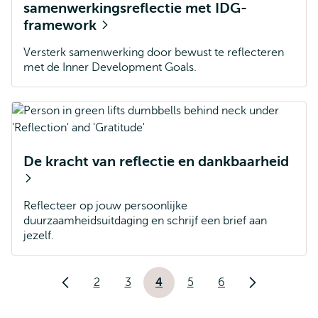
samenwerkingsreflectie met IDG-
framework
Versterk samenwerking door bewust te reflecteren
met de Inner Development Goals.
De kracht van reflectie en dankbaarheid
Reflecteer op jouw persoonlijke
duurzaamheidsuitdaging en schrijf een brief aan
jezelf.
Paginering
2
3
4
5
6
Vorige
Pagina
Pagina
Huidige
Pagina
Pagina
Volgende
pagina
pagina
pagina