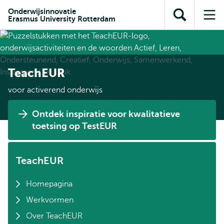
en naar
en naar de
Direct naar
Onderwijsinnovatie
de
Erasmus University Rotterdam
Toon
Op
zoekfunctie
subnavigatie
inhoud
zoekveld
me
gaan
gaan
TeachEUR
voor activerend onderwijs
Ontdek inspiratie voor kwalitatieve
toetsing op TestEUR
TeachEUR
Homepagina
Werkvormen
Over TeachEUR