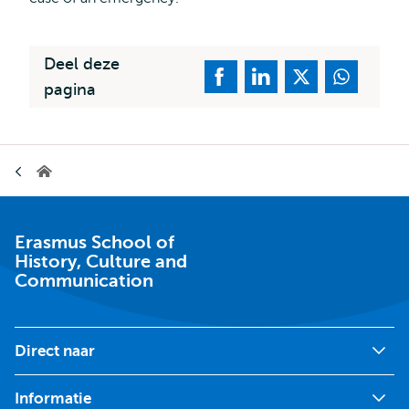
Deel deze
pagina
Kruimelpad
Erasmus
School
of
History,
Culture
Erasmus School of
and
History, Culture and
Communication
Communication
Direct naar
Informatie