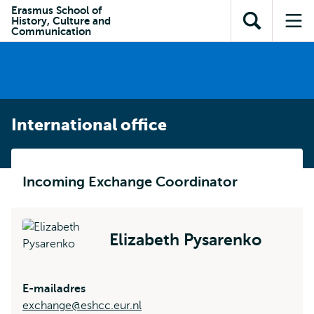
en naar
Erasmus School of
en naar de
Direct naar
History, Culture and
de
Toon
Op
zoekfunctie
subnavigatie
Communication
inhoud
zoekveld
me
gaan
gaan
International office
Incoming Exchange Coordinator
Elizabeth Pysarenko
E-mailadres
exchange@eshcc.eur.nl