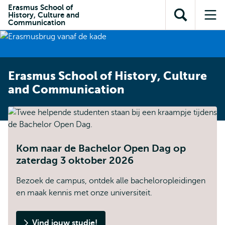
en naar
Erasmus School of
en naar de
Direct naar
History, Culture and
de
Toon
Op
zoekfunctie
subnavigatie
Communication
inhoud
zoekveld
me
gaan
gaan
Erasmus School of History, Culture
and Communication
Kom naar de Bachelor Open Dag op
zaterdag 3 oktober 2026
Bezoek de campus, ontdek alle bacheloropleidingen
en maak kennis met onze universiteit.
Vind jouw studie!