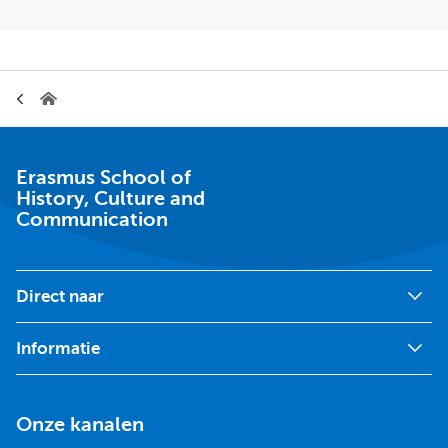
Kruimelpad
Erasmus
School
of
History,
Culture
Erasmus School of
and
History, Culture and
Communication
Communication
Direct naar
Informatie
Onze kanalen