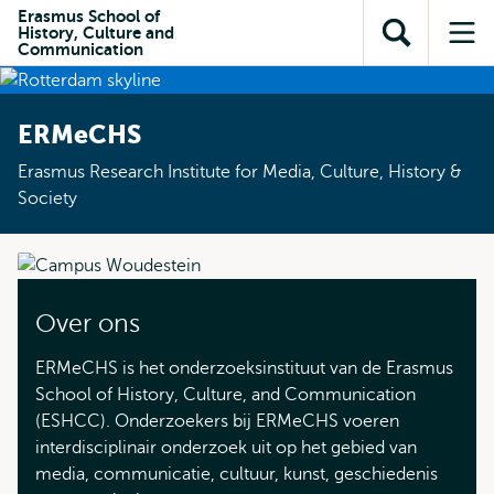
en naar
Erasmus School of
en naar de
Direct naar
History, Culture and
de
Toon
Op
zoekfunctie
subnavigatie
Communication
inhoud
zoekveld
me
gaan
gaan
ERMeCHS
Erasmus Research Institute for Media, Culture, History &
Society
Over ons
ERMeCHS is het onderzoeksinstituut van de Erasmus
School of History, Culture, and Communication
(ESHCC). Onderzoekers bij ERMeCHS voeren
interdisciplinair onderzoek uit op het gebied van
media, communicatie, cultuur, kunst, geschiedenis