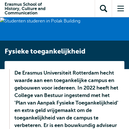
en naar
Erasmus School of
en naar de
Direct naar
History, Culture and
de
Toon
Op
zoekfunctie
subnavigatie
Communication
inhoud
zoekveld
me
gaan
gaan
Fysieke toegankelijkheid
De Erasmus Universiteit Rotterdam hecht
waarde aan een toegankelijke campus en
gebouwen voor iedereen. In 2022 heeft het
College van Bestuur ingestemd met het
'Plan van Aanpak Fysieke Toegankelijkheid'
en extra geld vrijgemaakt om de
toegankelijkheid van de campus te
verbeteren. Er is een bouwkundig adviseur