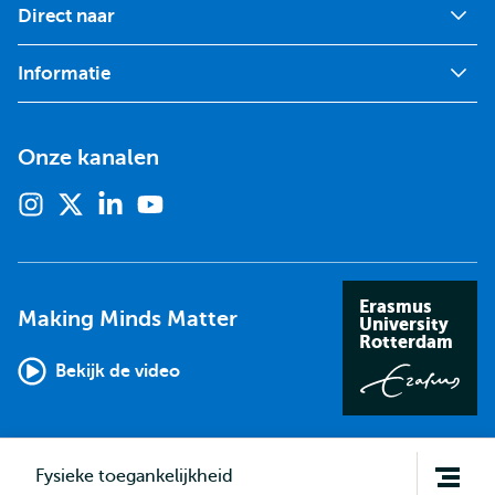
Direct naar
Informatie
Onze kanalen
Instagram
X
Linkedin
Youtube
(voorheen
twitter)
Erasmus
Making Minds Matter
University
Rotterdam
Bekijk de video
Open
Fysieke toegankelijkheid