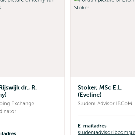
ijswijk dr., R.
Stoker, MSc E.L.
my)
(Eveline)
oing Exchange
Student Advisor IBCoM
dinator
E-mailadres
studentadvisor.ibcom@e
iladres