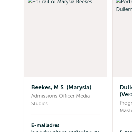
Beekes, M.S. (Marysia)
Dull
(Ver
Admissions Officer Media
Prog
Studies
Maste
E-mailadres
bacheloradmission@eshcc.eu