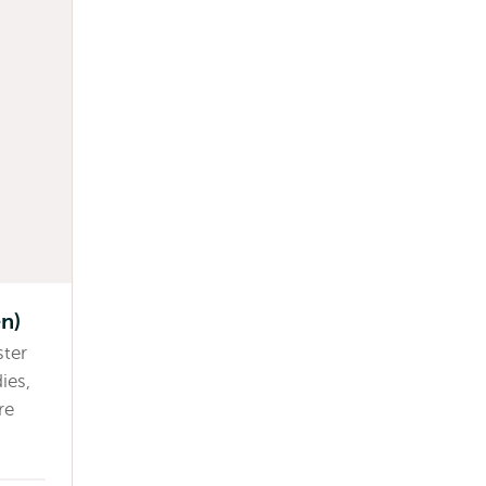
n)
ster
ies,
re