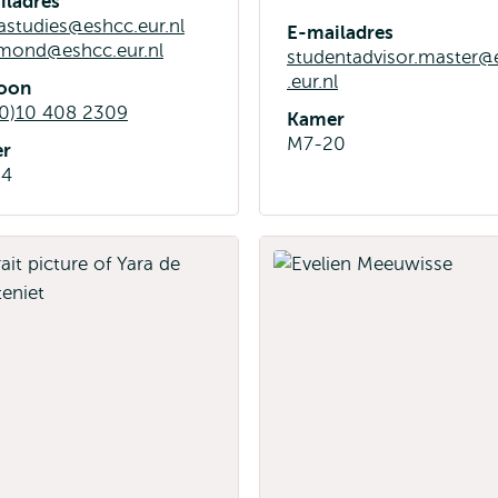
iladres
studies@eshcc.eur.nl
E-mailadres
emond@eshcc.eur.nl
studentadvisor.master@
.eur.nl
foon
(0)10 408 2309
Kamer
M7-20
r
34