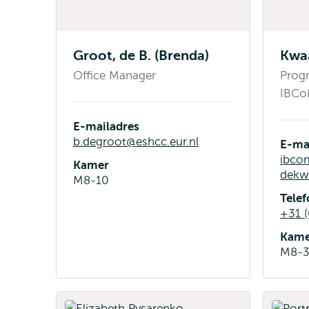
Groot, de B. (Brenda)
Kwaa
Office Manager
Prog
IBC
E-mailadres
b.degroot@eshcc.eur.nl
E-ma
ibco
Kamer
dekwa
M8-10
Tele
+31 (
Kame
M8-