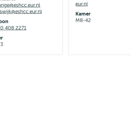
eur.nl
ange@eshcc.eur.nl
jswijk@eshcc.eur.nl
Kamer
M8-42
foon
10 408 2271
r
33