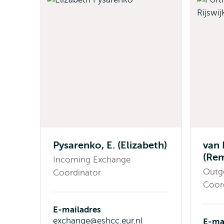
Pysarenko, E. (Elizabeth)
van R
(Re
Incoming Exchange
Outg
Coordinator
Coor
E-mailadres
exchange@eshcc.eur.nl
E-ma