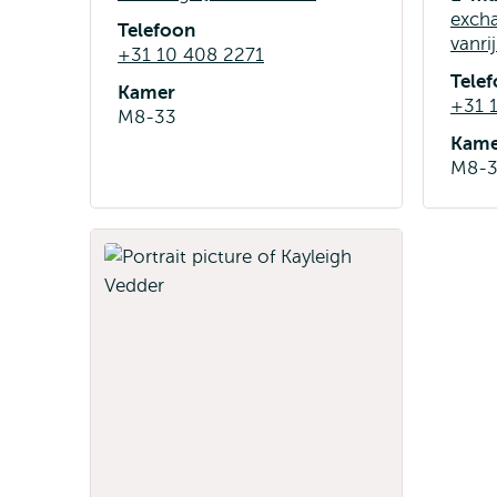
exch
Telefoon
vanri
+31 10 408 2271
Tele
Kamer
+31 
M8-33
Kame
M8-