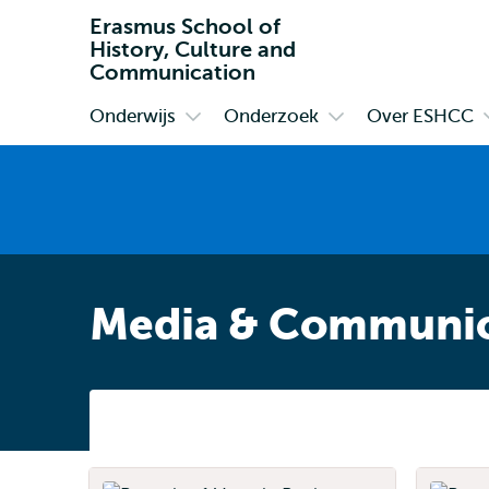
Erasmus School of
History, Culture and
Communication
Onderwijs
Onderzoek
Over ESHCC
Primair
Open
Open
submenu
submenu
Onderwijs
Onderzoek
Media & Communic