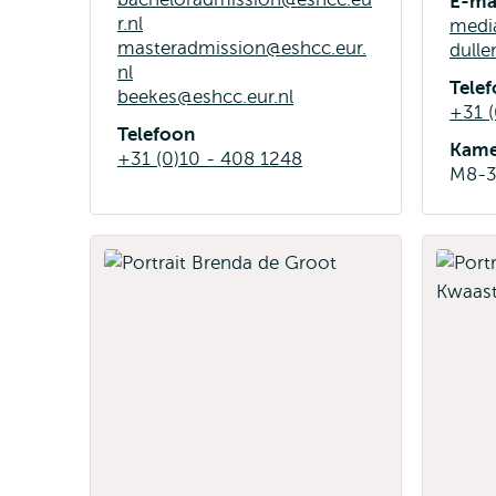
E-ma
r.nl
media
masteradmission@eshcc.eur.
dull
nl
Tele
beekes@eshcc.eur.nl
+31 
Telefoon
Kame
+31 (0)10 - 408 1248
M8-