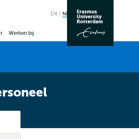
Erasmus
EN
English
NL
Nederlands huidige taal
Zoeken
University
Wissel
Rotterdam
naar
t
Werken bij
taal
rsoneel
Listen