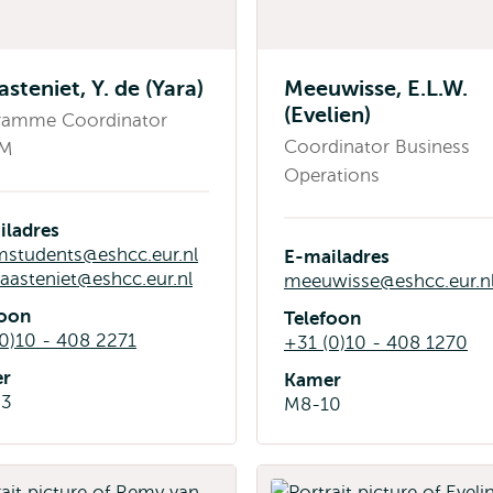
steniet, Y. de (Yara)
Meeuwisse, E.L.W.
(Evelien)
ramme Coordinator
Coordinator Business
oM
Operations
iladres
mstudents@eshcc.eur.nl
E-mailadres
asteniet@eshcc.eur.nl
meeuwisse@eshcc.eur.n
foon
Telefoon
0)10 - 408 2271
+31 (0)10 - 408 1270
r
Kamer
33
M8-10