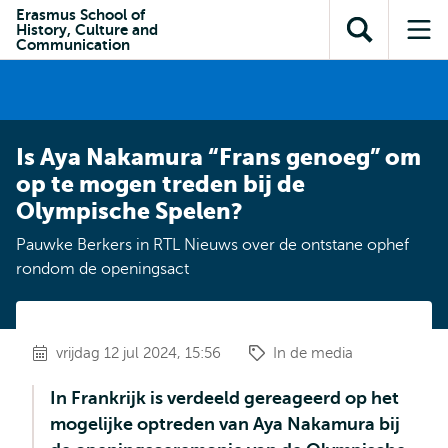
en naar
Erasmus School of
en naar de
Direct naar
History, Culture and
de
Toon
Op
zoekfunctie
subnavigatie
Communication
inhoud
zoekveld
me
gaan
gaan
Is Aya Nakamura “Frans genoeg” om
op te mogen treden bij de
Olympische Spelen?
Pauwke Berkers in RTL Nieuws over de ontstane ophef
rondom de openingsact
vrijdag 12 jul 2024, 15:56
In de media
In Frankrijk is verdeeld gereageerd op het
mogelijke optreden van Aya Nakamura bij