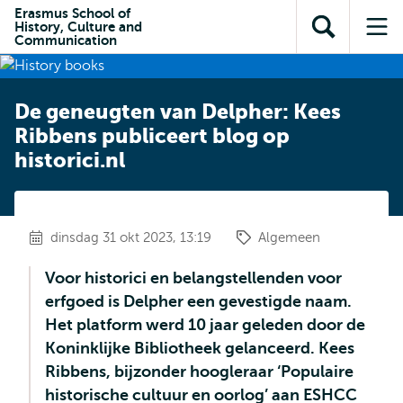
en naar
Erasmus School of
en naar de
Direct naar
History, Culture and
de
Toon
Op
zoekfunctie
subnavigatie
Communication
inhoud
zoekveld
me
gaan
gaan
De geneugten van Delpher: Kees
Ribbens publiceert blog op
historici.nl
dinsdag 31 okt 2023, 13:19
Algemeen
Voor historici en belangstellenden voor
erfgoed is Delpher een gevestigde naam.
Het platform werd 10 jaar geleden door de
Koninklijke Bibliotheek gelanceerd. Kees
Ribbens, bijzonder hoogleraar ‘Populaire
historische cultuur en oorlog’ aan ESHCC