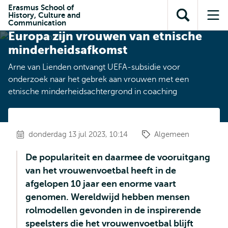
en naar
Erasmus School of
en naar de
Direct naar
History, Culture and
de
Maar 1% van de voetbalcoaches in
Toon
Op
zoekfunctie
subnavigatie
Communication
inhoud
zoekveld
me
Europa zijn vrouwen van etnische
gaan
gaan
minderheidsafkomst
Arne van Lienden ontvangt UEFA-subsidie voor
onderzoek naar het gebrek aan vrouwen met een
etnische minderheidsachtergrond in coaching
donderdag 13 jul 2023, 10:14
Algemeen
De populariteit en daarmee de vooruitgang
van het vrouwenvoetbal heeft in de
afgelopen 10 jaar een enorme vaart
genomen. Wereldwijd hebben mensen
rolmodellen gevonden in de inspirerende
speelsters die het vrouwenvoetbal blijft