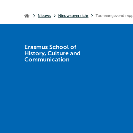
Kruimelpad
Nieuws
Nieuwsoverzicht
Toonaangevend rappo
Erasmus School of History, Culture and Communication
Erasmus School of
History, Culture and
Communication