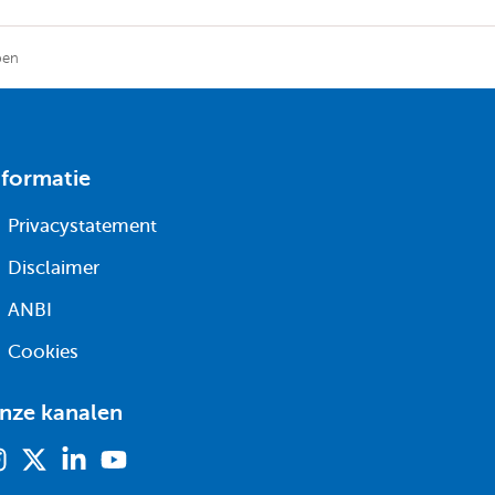
pen
nformatie
Privacystatement
Disclaimer
ANBI
Cookies
nze kanalen
Instagram
X
Linkedin
Youtube
(voorheen