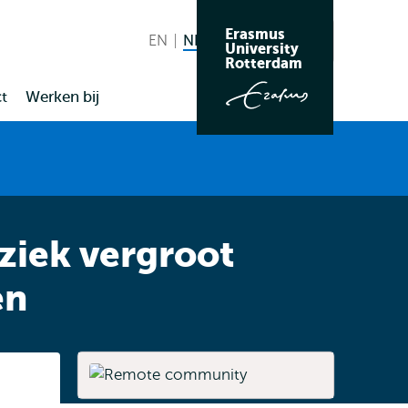
Erasmus
EN
English
NL
Nederlands huidige taal
Zoeken
University
Wissel
Rotterdam
naar
t
Werken bij
taal
ziek vergroot
en
Listen