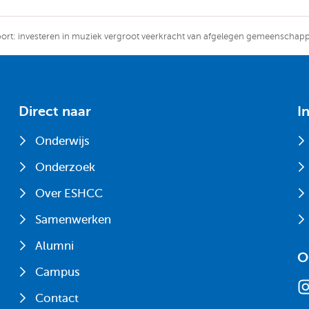
rt: investeren in muziek vergroot veerkracht van afgelegen gemeenschap
Direct naar
I
Onderwijs
Onderzoek
Over ESHCC
Samenwerken
Alumni
O
Campus
Contact