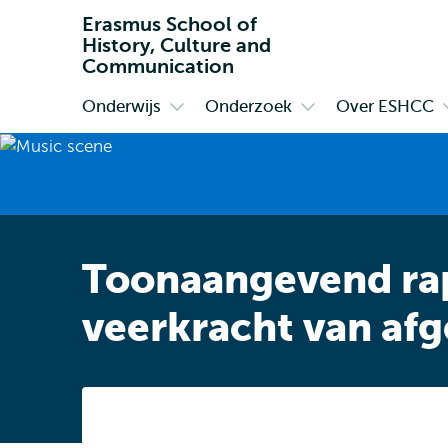
Erasmus School of
History, Culture and
Communication
Onderwijs
Onderzoek
Over ESHCC
Primair
Open
Open
submenu
submenu
Onderwijs
Onderzoek
Toonaangevend rap
veerkracht van a