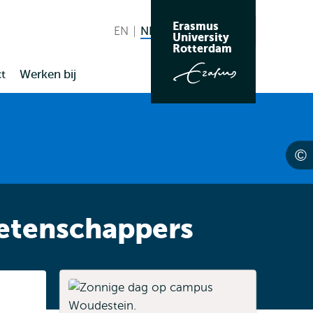
Erasmus
EN
English
NL
Nederlands huidige taal
Zoeken
University
Wissel
Rotterdam
naar
t
Werken bij
taal
etenschappers
Listen