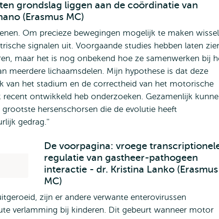
 ten grondslag liggen aan de coördinatie van
mano (Erasmus MC)
rsenen. Om precieze bewegingen mogelijk te maken wisse
trische signalen uit. Voorgaande studies hebben laten zie
eren, maar het is nog onbekend hoe ze samenwerken bij h
 meerdere lichaamsdelen. Mijn hypothese is dat deze
k van het stadium en de correctheid van het motorische
 ik recent ontwikkeld heb onderzoeken. Gezamenlijk kunn
grootste hersenschorsen die de evolutie heeft
ijk gedrag.''
De voorpagina: vroege transcriptionel
regulatie van gastheer-pathogeen
interactie - dr. Kristina Lanko (Erasmus
MC)
 uitgeroeid, zijn er andere verwante enterovirussen
ute verlamming bij kinderen. Dit gebeurt wanneer motor