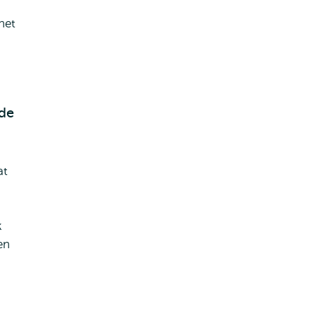
het
 de
at
k
en