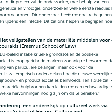
. In dit project zal de onderzoeker, met behulp van een
genetica en virologie, onderzoeken welke eerste reacties 
 motorneuronen. Dit onderzoek heeft tot doel te begrijpen
tijdens een infectie. Dit zal ons helpen te begrijpen hoe
Het veiligstellen van de materiële middelen voor
pourakis (Erasmus School of Law)
EU-beleid inzake kritieke grondstoffen de politieke
eleid is erop gericht de markten zodanig te hervormen d
ling van particuliere belangen, maar ook voor de
en. Ik zal empirisch onderzoeken hoe dit nieuwe wettelijke
nbouw- en productielocaties beïnvloedt. Ten slotte zal i
e materiële hulpbronnen kan leiden tot een rechtvaardige 
 welke hervormingen nodig zijn om dit te bereiken.''
randering: een andere kijk op cultureel werk via
rasmus School of History, Culture and