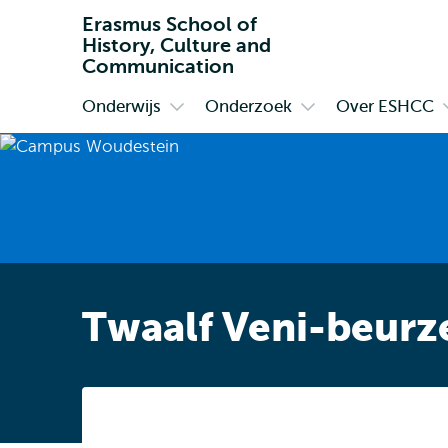
Erasmus School of
History, Culture and
Communication
Onderwijs
Onderzoek
Over ESHCC
Primair
Open
Open
submenu
submenu
Onderwijs
Onderzoek
Twaalf Veni-beurz