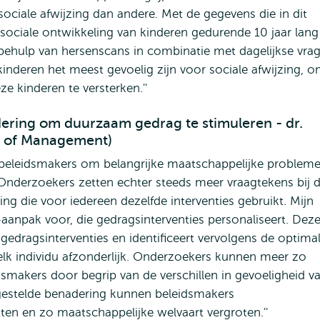
ciale afwijzing dan andere. Met de gegevens die in dit
sociale ontwikkeling van kinderen gedurende 10 jaar lang
 behulp van hersenscans in combinatie met dagelijkse vra
inderen het meest gevoelig zijn voor sociale afwijzing, 
ze kinderen te versterken.''
ering om duurzaam gedrag te stimuleren - dr.
l of Management)
r beleidsmakers om belangrijke maatschappelijke probleme
 Onderzoekers zetten echter steeds meer vraagtekens bij 
ng die voor iedereen dezelfde interventies gebruikt. Mijn
-aanpak voor, die gedragsinterventies personaliseert. Dez
n gedragsinterventies en identificeert vervolgens de optima
elk individu afzonderlijk. Onderzoekers kunnen meer zo
smakers door begrip van de verschillen in gevoeligheid v
rgestelde benadering kunnen beleidsmakers
tten en zo maatschappelijke welvaart vergroten.''