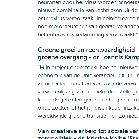
neuronen door het virus worden aangetast
nieuwe combinatie van technieken uit de 
enterovirus veroorzaakt in geïnfecteerde
hoe motorneuronen van gedrag veranderen 
het enterovirus verlamming veroorzaakt.''
Groene groei en rechtvaardigheid: 
groene overgang - dr. Ioannis Kam
''Mijn project onderzoekt hoe het nieuwe 
economie van de Unie verandert. Dit EU-b
ze niet alleen functioneren voor de vervul
verwezenlijking van publieke doelstelling
kader de getroffen gemeenschappen in mij
onderzoeken of het juridisch kader inzak
wereldwijde groene transitie - en zo niet,
Van creatieve arbeid tot sociale ve
zorgpolitiek - dr. Kristina Kolbe (E