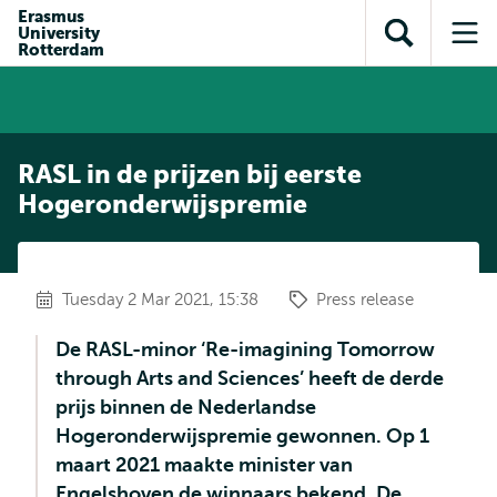
Skip to
Skip
Erasmus
Skip to
University
main
to
Open
Op
subnavigation
Rotterdam
content
search
search
me
RASL in de prijzen bij eerste
Hogeronderwijspremie
Tuesday 2 Mar 2021, 15:38
Press release
De RASL-minor ‘Re-imagining Tomorrow
through Arts and Sciences’ heeft de derde
prijs binnen de Nederlandse
Hogeronderwijspremie gewonnen. Op 1
maart 2021 maakte minister van
Engelshoven de winnaars bekend. De