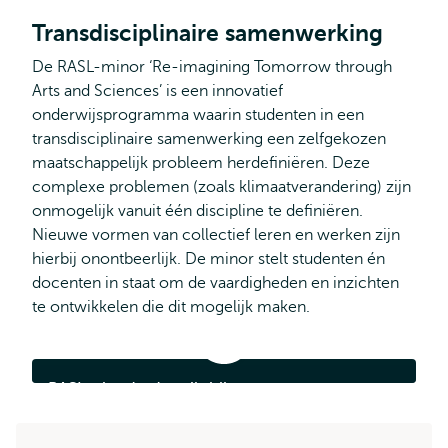
Transdisciplinaire samenwerking
De RASL-minor ‘Re-imagining Tomorrow through
Arts and Sciences’ is een innovatief
onderwijsprogramma waarin studenten in een
transdisciplinaire samenwerking een zelfgekozen
maatschappelijk probleem herdefiniëren. Deze
complexe problemen (zoals klimaatverandering) zijn
onmogelijk vanuit één discipline te definiëren.
Nieuwe vormen van collectief leren en werken zijn
hierbij onontbeerlijk. De minor stelt studenten én
docenten in staat om de vaardigheden en inzichten
te ontwikkelen die dit mogelijk maken.
RASL
wint
derde
RASL wint derde prijs bij eerste
prijs
bij
Hoogonderwijspremie
eerste
Hoogonderwijspremie