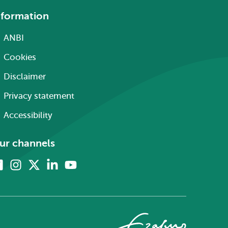
nformation
ANBI
Cookies
Disclaimer
Privacy statement
Accessibility
ur channels
Facebook
Instagram
X
Linkedin
Youtube
(formerly
twitter)