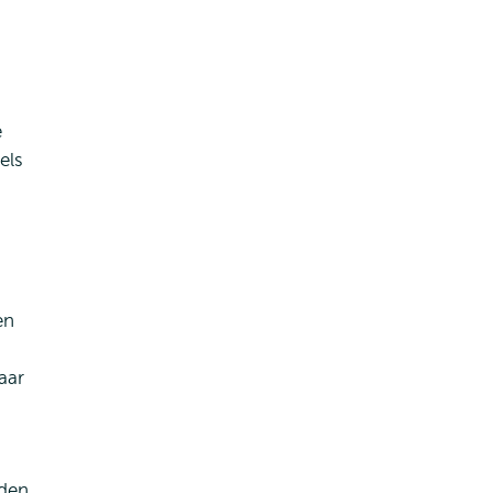
e
els
en
aar
eden