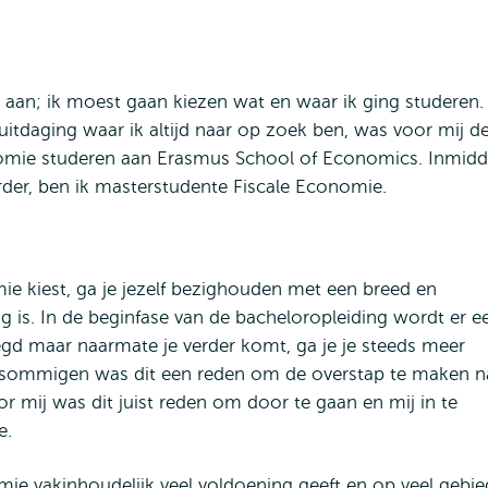
an; ik moest gaan kiezen wat en waar ik ging studeren.
itdaging waar ik altijd naar op zoek ben, was voor mij d
nomie studeren aan Erasmus School of Economics. Inmidd
erder, ben ik masterstudente Fiscale Economie.
ie kiest, ga je jezelf bezighouden met een breed en
 is. In de beginfase van de bacheloropleiding wordt er e
gd maar naarmate je verder komt, ga je je steeds meer
or sommigen was dit een reden om de overstap te maken n
 mij was dit juist reden om door te gaan en mij in te
e.
omie vakinhoudelijk veel voldoening geeft en op veel gebi