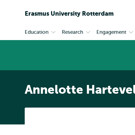
Erasmus
University
Rotterdam
Education
Research
Engagement
Primary
Open
Open
Op
submenu
submenu
su
Education
Research
En
Annelotte Harteve