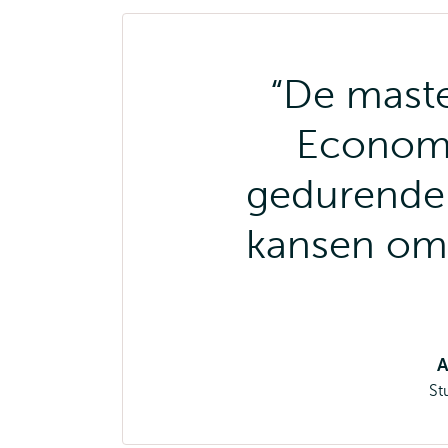
De maste
Economi
gedurende a
kansen om 
A
St