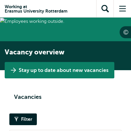
Skip to
Skip
Skip to
Working at
main
to
Erasmus University Rotterdam
Open
Op
subnavigation
content
search
search
me
Vacancy overview
Stay up to date about new vacancies
Vacancies
Filter