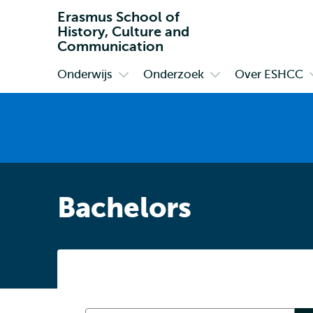
Erasmus School of
History, Culture and
Communication
Onderwijs
Onderzoek
Over ESHCC
Primair
Open
Open
submenu
submenu
Onderwijs
Onderzoek
Bachelors