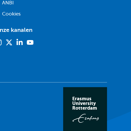
ANBI
Cookies
nze kanalen
Instagram
X
Linkedin
Youtube
(voorheen
twitter)
Erasmus
University
Rotterdam