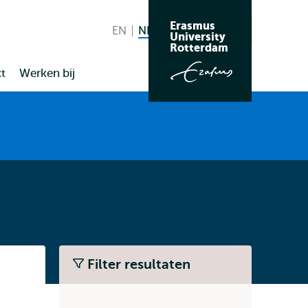
Erasmus
EN
English
NL
Nederlands huidige taal
Zoeken
University
Wissel
Rotterdam
naar
t
Werken bij
taal
Filter resultaten
Listen