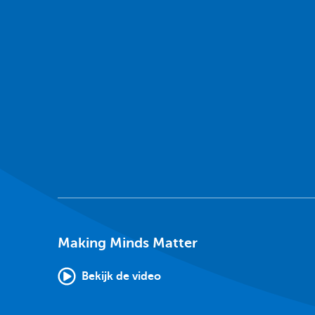
Making Minds Matter
Bekijk de video