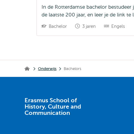
In de Rotterdamse bachelor bestudeer 
de laatste 200 jaar, en leer je de link t
Bachelor
3 jaren
Engels
Kruimelpad
Onderwijs
Bachelors
Erasmus School of History, Culture and Communication
Erasmus School of
History, Culture and
Communication