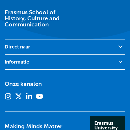
of
History,
Culture
Erasmus School of
and
History, Culture and
Communication
Communication
Direct naar
Informatie
Onze kanalen
Instagram
X
Linkedin
Youtube
(voorheen
twitter)
Erasmus
Making Minds Matter
University