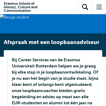
en naar
Erasmus School of
en naar de
Direct naar
History, Culture and
de
Toon
Op
zoekfunctie
subnavigatie
Communication
inhoud
zoekveld
me
gaan
gaan
Afspraak met een loopbaanadviseur
Bij Career Services van de Erasmus
Universiteit Rotterdam helpen we je graag
bij elke stap in je loopbaanontwikkeling. Of
je nu aan het begin van je studie staat, bijna
klaar bent of onlangs bent afgestudeerd,
onze loopbaancoaches bieden gratis
begeleiding en advies op maat aan alle
EUR-studenten en alumni tot één jaar na