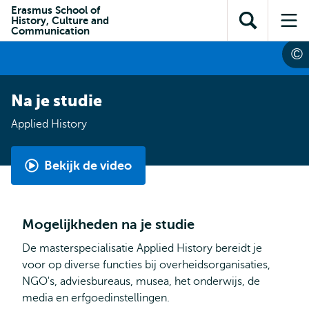
en naar
Erasmus School of
en naar de
Direct naar
History, Culture and
de
Toon
Op
zoekfunctie
subnavigatie
Communication
inhoud
zoekveld
me
gaan
gaan
Na je studie
Applied History
Bekijk de video
Applied
History
by
Mogelijkheden na je studie
Reza
De masterspecialisatie Applied History bereidt je
voor op diverse functies bij overheidsorganisaties,
NGO's, adviesbureaus, musea, het onderwijs, de
media en erfgoedinstellingen.