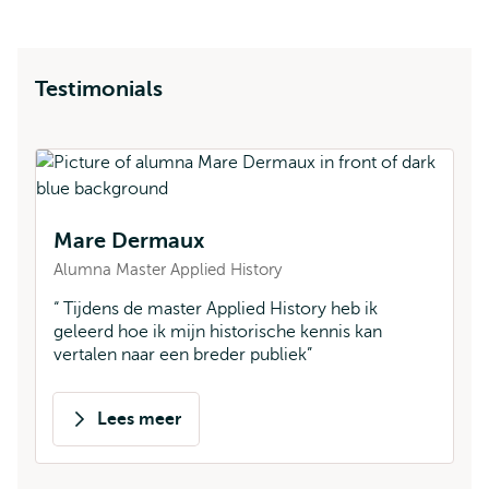
Testimonials
A
Mare Dermaux
Al
Alumna Master Applied History
D
ba
Tijdens de master Applied History heb ik
in
geleerd hoe ik mijn historische kennis kan
t
vertalen naar een breder publiek
Lees meer
over
Mare