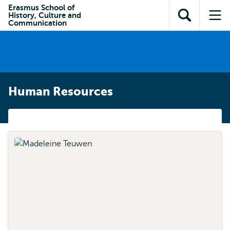
en naar
Erasmus School of
en naar de
Direct naar
History, Culture and
de
Toon
Op
zoekfunctie
subnavigatie
Communication
inhoud
zoekveld
me
gaan
gaan
Human Resources