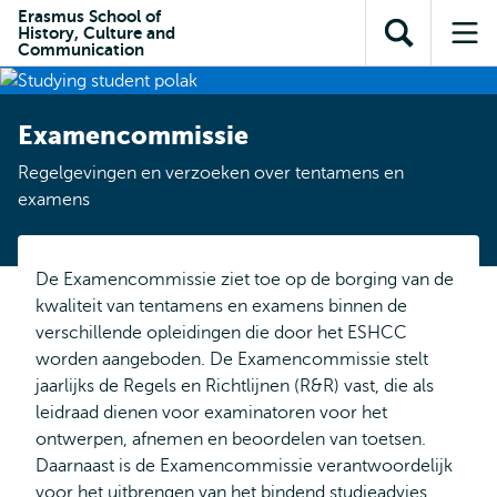
en naar
Erasmus School of
en naar de
Direct naar
History, Culture and
de
Toon
Op
zoekfunctie
subnavigatie
Communication
inhoud
zoekveld
me
gaan
gaan
Examencommissie
Regelgevingen en verzoeken over tentamens en
examens
De Examencommissie ziet toe op de borging van de
kwaliteit van tentamens en examens binnen de
verschillende opleidingen die door het ESHCC
worden aangeboden. De Examencommissie stelt
jaarlijks de Regels en Richtlijnen (R&R) vast, die als
leidraad dienen voor examinatoren voor het
ontwerpen, afnemen en beoordelen van toetsen.
Daarnaast is de Examencommissie verantwoordelijk
voor het uitbrengen van het bindend studieadvies