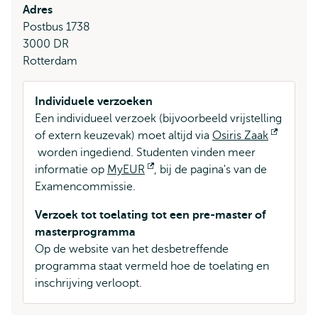
Adres
Postbus 1738
3000 DR
Rotterdam
Individuele verzoeken
Een individueel verzoek (bijvoorbeeld vrijstelling
of extern keuzevak) moet altijd via
Osiris Zaak
Opent
worden ingediend. Studenten vinden meer
extern
informatie op
MyEUR
Opent
, bij de pagina's van de
Examencommissie.
extern
Verzoek tot toelating tot een pre-master of
masterprogramma
Op de website van het desbetreffende
programma staat vermeld hoe de toelating en
inschrijving verloopt.