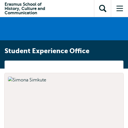
en naar
Erasmus School of
en naar de
Direct naar
History, Culture and
de
Toon
Op
zoekfunctie
subnavigatie
Communication
inhoud
zoekveld
me
gaan
gaan
Student Experience Office