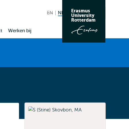
Erasmus
EN
English not available
NL
Nederlands huidige taal
Zoeken
University
Wissel
Rotterdam
naar
t
Werken bij
taal
Listen