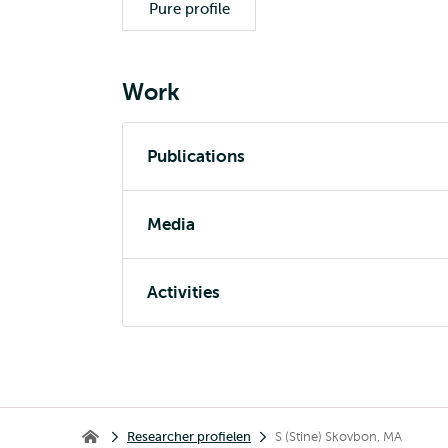
Pure profile
Work
Publications
Media
Activities
Kruimelpad
Researcher profielen
S (Stine) Skovbon, MA
Erasmus School of History, Culture and Communication