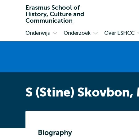
Erasmus School of
History, Culture and
Communication
Onderwijs
Onderzoek
Over ESHCC
Primair
Open
Open
submenu
submenu
Onderwijs
Onderzoek
S (Stine) Skovbon,
Biography