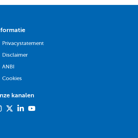
nformatie
Privacystatement
Disclaimer
ANBI
Cookies
nze kanalen
Instagram
X
Linkedin
Youtube
(voorheen
twitter)