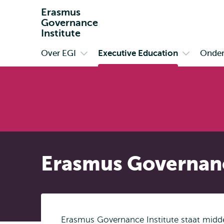
Erasmus
Governance
Institute
Over EGI
Executive Education
Onde
Primair
Open
Open
submenu
submenu
Over
Executive
EGI
Education
Erasmus Governanc
Erasmus Governance Institute staat midden