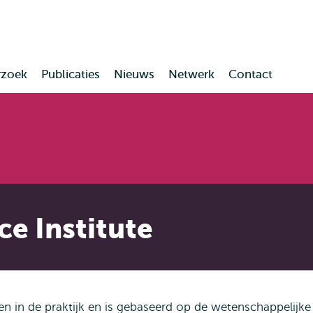
en naar
en naar de
Direct naar
de
zoekfunctie
subnavigatie
inhoud
gaan
gaan
rzoek
Publicaties
Nieuws
Netwerk
Contact
e Institute
 in de praktijk en is gebaseerd op de wetenschappelijke t