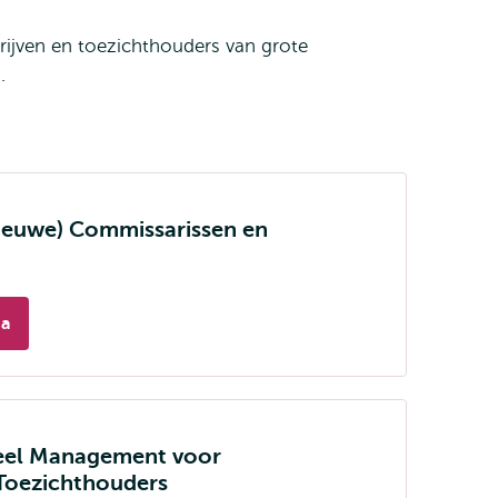
ijven en toezichthouders van grote
n.
euwe) Commissarissen en
ma
ieel Management voor
Toezichthouders