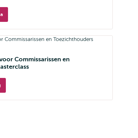
ma
voor Commissarissen en
asterclass
g