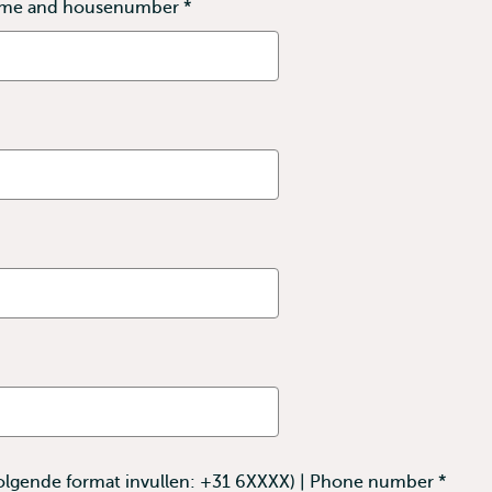
name and housenumber
*
This
field
is
required
olgende format invullen: +31 6XXXX) | Phone number
*
This