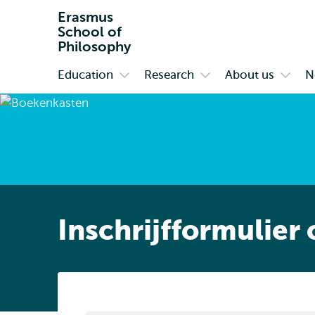
Erasmus
School of
Philosophy
Education
Research
About us
N
Primary
Open
Open
Open
submenu
submenu
subm
Education
Research
About
us
Inschrijfformulier