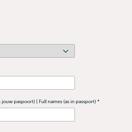
jouw paspoort) | Full names (as in passport)
*
This
field
is
required