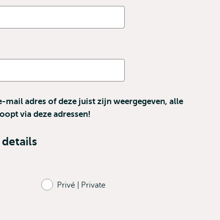
field
is
requi
mail adres of deze juist zijn weergegeven, alle
oopt via deze adressen!
details
Privé | Private