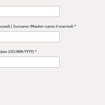
ouwd) | Surname (Maiden name if married)
*
This
field
is
required
hdate (DD/MM/YYYY)
*
This
field
is
required