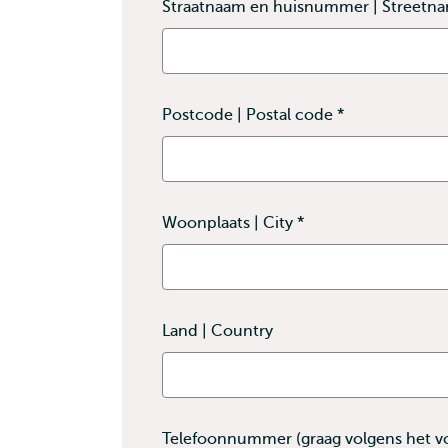
Straatnaam en huisnummer | Street
Postcode | Postal code
*
This
field
is
required
Woonplaats | City
*
This
field
is
required
Land | Country
Telefoonnummer (graag volgens het v