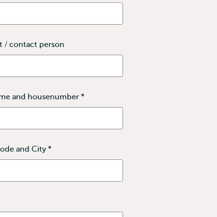
 / contact person
name and housenumber
*
This
field
is
required
 code and City
*
This
field
is
required