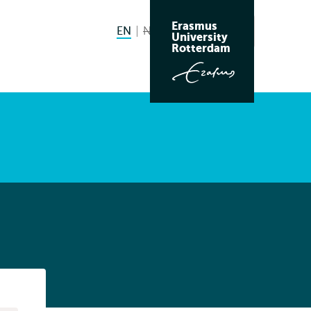
Erasmus
EN
English current language
NL
Nederlands niet beschikbaar
Search
University
Switch
Rotterdam
language
to
Listen