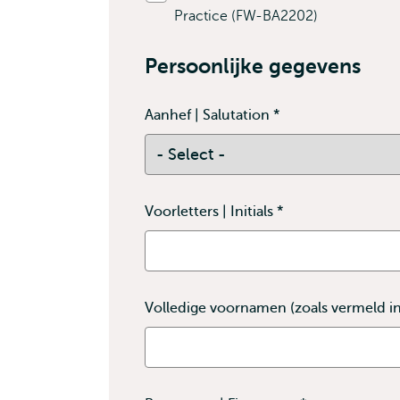
Practice (FW-BA2202)
Persoonlijke gegevens
Aanhef | Salutation
*
This
field
is
required
Voorletters | Initials
*
This
field
is
required
Volledige voornamen (zoals vermeld in 