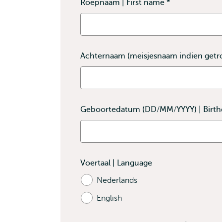
Roepnaam | First name
*
This
field
is
required
Achternaam (meisjesnaam indien getr
Geboortedatum (DD/MM/YYYY) | Birt
Voertaal | Language
Nederlands
English