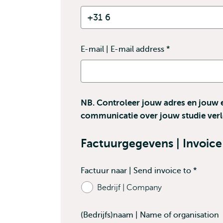
E-mail | E-mail address
*
This
field
is
required
NB. Controleer jouw adres en jouw e-
communicatie over jouw studie verl
Factuurgegevens | Invoice 
Factuur naar | Send invoice to
*
Contains
Bedrijf | Company
required
fields
(Bedrijfs)naam | Name of organisation