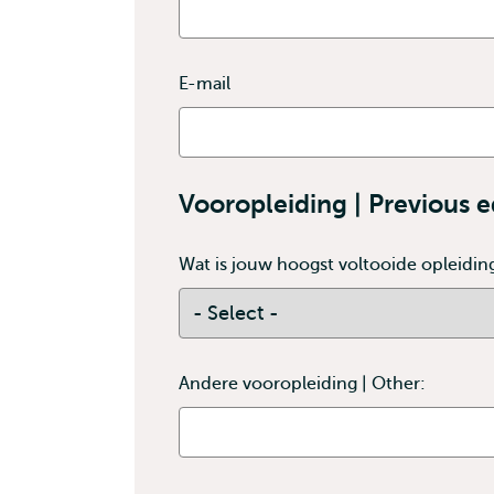
E-mail
Vooropleiding | Previous 
Wat is jouw hoogst voltooide opleiding
Contains
Wat
required
is
fields
jouw
Andere vooropleiding | Other:
hoogst
voltooide
opleiding?
|