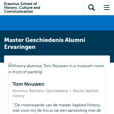
en naar
Erasmus School of
en naar de
Direct naar
History, Culture and
de
Toon
Op
zoekfunctie
subnavigatie
Communication
inhoud
zoekveld
me
gaan
gaan
Master Geschiedenis Alumni
Ervaringen
Tom Nouwen
Alumnus Bachelor Geschiedenis + Master Applied
History
De meerwaarde van de master Applied History
was voor mij de focus op een aansluiting met de