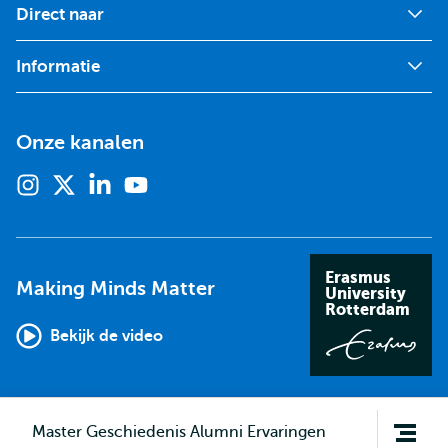
Direct naar
Informatie
Onze kanalen
Instagram
X
Linkedin
Youtube
(voorheen
twitter)
Erasmus
Making Minds Matter
University
Rotterdam
Bekijk de video
Open
Master Geschiedenis Alumni Ervaringen