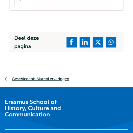
over
Elsbeth
van
der
Ploeg
Deel deze
pagina
Kruimelpad
Geschiedenis Alumni ervaringen
Erasmus School of
History, Culture and
Communication