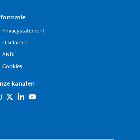
nformatie
Privacystatement
Disclaimer
ANBI
Cookies
nze kanalen
Instagram
X
Linkedin
Youtube
(voorheen
twitter)