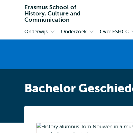
Erasmus School of
History, Culture and
Communication
Onderwijs
Onderzoek
Over ESHCC
Primair
Open
Open
submenu
submenu
Onderwijs
Onderzoek
Bachelor Geschied