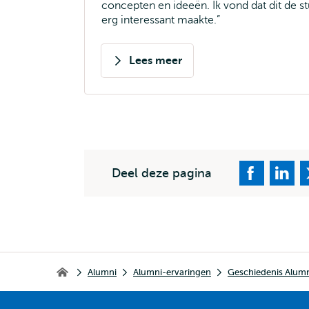
concepten en ideeën. Ik vond dat dit de s
erg interessant maakte.
Lees meer
over
Lena
Martinović
Deel deze pagina
Kruimelpad
Alumni
Alumni-ervaringen
Geschiedenis Alumn
Erasmus School of History, Culture and Communication