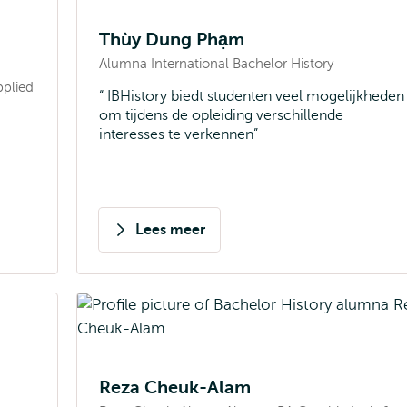
Thùy Dung Phạm
Alumna International Bachelor History
pplied
IBHistory biedt studenten veel mogelijkheden
om tijdens de opleiding verschillende
interesses te verkennen
Lees meer
over
Thùy
Dung
Phạm
Reza Cheuk-Alam