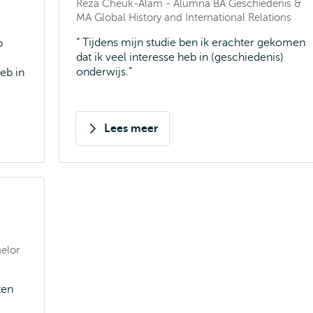
Reza Cheuk-Alam - Alumna BA Geschiedenis &
MA Global History and International Relations
Tijdens mijn studie ben ik erachter gekomen
b
dat ik veel interesse heb in (geschiedenis)
onderwijs.
eb in
Lees meer
over
Reza
Cheuk-
Alam
elor
ten