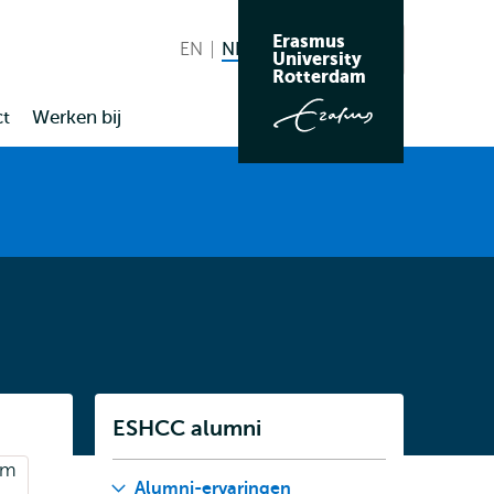
Erasmus
EN
English
NL
Nederlands huidige taal
Zoeken
University
Wissel
Rotterdam
naar
t
Werken bij
taal
Listen
ESHCC alumni
Subnavigatie
Alumni-ervaringen