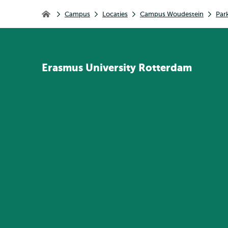
Kruimelpad
Campus
Locaties
Campus Woudestein
Par
Home
Erasmus
University
Rotterdam