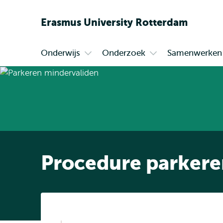
Erasmus
University
Rotterdam
Onderwijs
Onderzoek
Samenwerken
Primair
Open
Open
submenu
submenu
Onderwijs
Onderzoek
Procedure parkere