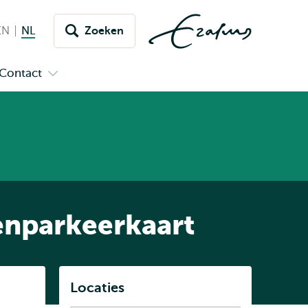
EN
English
NL
Nederlands huidige taal
Zoeken
issel
aar
Contact
n
Open
aal
menu
submenu
pus
Contact
enparkeerkaart
Listen
Locaties
Subnavigatie