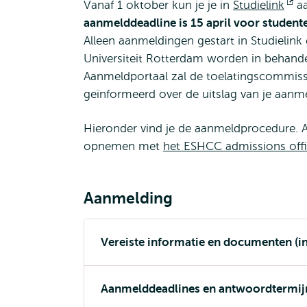
Vanaf 1 oktober kun je je in
Studielink
Op
aa
aanmelddeadline is 15 april voor student
ex
Alleen aanmeldingen gestart in Studielin
Universiteit Rotterdam worden in behande
Aanmeldportaal zal de toelatingscommiss
geïnformeerd over de uitslag van je aanm
Hieronder vind je de aanmeldprocedure. Al
opnemen met
het ESHCC admissions off
Aanmelding
Vereiste informatie en documenten (i
Aanmelddeadlines en antwoordtermij