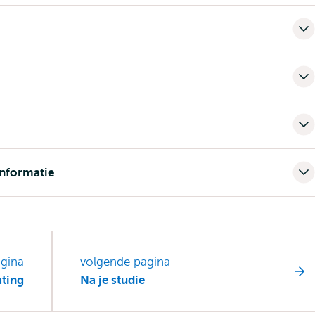
informatie
agina
volgende pagina
ating
Na je studie