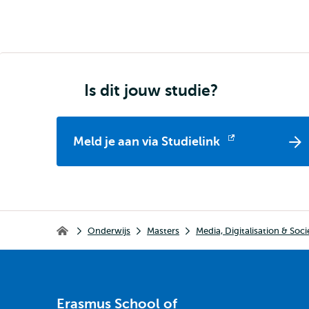
Is dit jouw studie?
Meld je aan via Studielink
Opent
extern
Kruimelpad
Onderwijs
Masters
Media, Digitalisation & Soci
Erasmus School of History, Culture and Communication
Erasmus School of