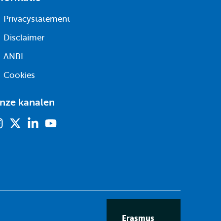
Privacystatement
Disclaimer
ANBI
Cookies
nze kanalen
Instagram
X
Linkedin
Youtube
(voorheen
twitter)
Erasmus