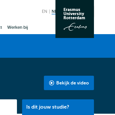
Erasmus
EN
English
NL
Nederlands huidige taal
Zoeken
University
Wissel
Rotterdam
naar
t
Werken bij
taal
Bekijk de video
Media,
Digitalisation
&
Listen
Is dit jouw studie?
Society
|