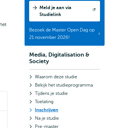
What
Meld je aan via
is
Opent
Studielink
it
extern
het
about?
Bezoek de Master Open Dag op
21 november 2026!
Media, Digitalisation &
Subnavigatie
Society
Waarom deze studie
Bekijk het studieprogramma
Tijdens je studie
Toelating
Inschrijven
Na je studie
Pre-master