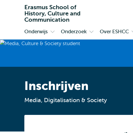
Erasmus School of
History, Culture and
Communication
Onderwijs
Onderzoek
Over ESHCC
Primair
Open
Open
submenu
submenu
Onderwijs
Onderzoek
Inschrijven
Media, Digitalisation & Society