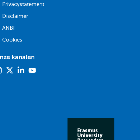
Privacystatement
Disclaimer
ANBI
Cookies
nze kanalen
Instagram
X
Linkedin
Youtube
(voorheen
twitter)
Erasmus
University