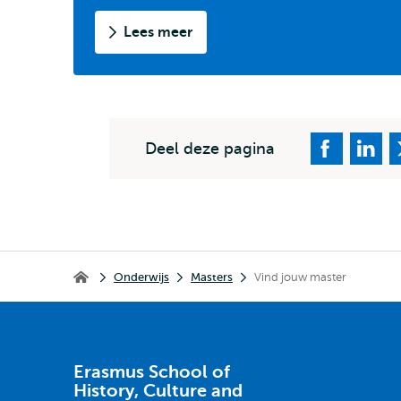
Lees meer
Deel deze pagina
Kruimelpad
Onderwijs
Masters
Vind jouw master
Erasmus School of History, Culture and Communication
Erasmus School of
History, Culture and