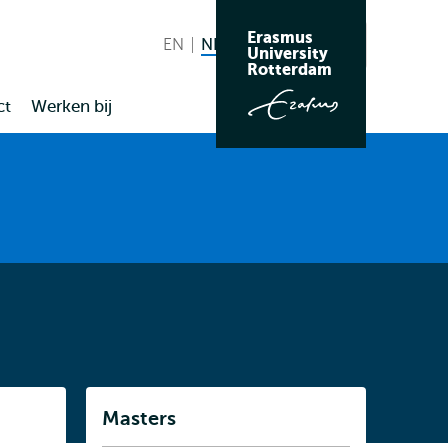
Erasmus
EN
English
NL
Nederlands huidige taal
Zoeken
University
Wissel
Rotterdam
naar
ct
Werken bij
taal
Listen
Masters
Subnavigatie