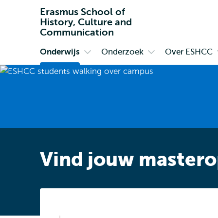
Erasmus School of
History, Culture and
Communication
Onderwijs
Onderzoek
Over ESHCC
Primair
Open
Open
submenu
submenu
Onderwijs
Onderzoek
Vind jouw mastero