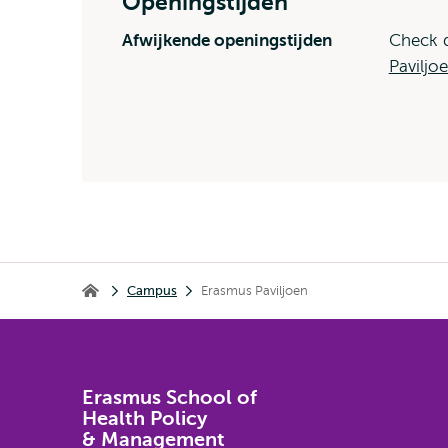
Openingstijden
Afwijkende openingstijden
Check d
Paviljoe
Kruimelpad
Campus
Erasmus Paviljoen
Erasmus School of Health Policy & Management
Erasmus School of
Health Policy
& Management