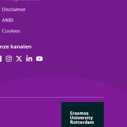
Disclaimer
ANBI
Cookies
nze kanalen
Facebook
Instagram
X
Linkedin
Youtube
(voorheen
twitter)
Erasmus
University
Rotterdam