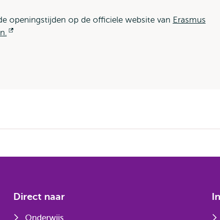
e openingstijden op de officiele website van
Erasmus
n.
Opent
extern
Direct naar
I
Onderwijs