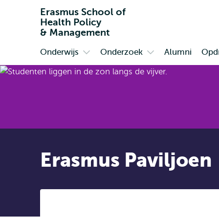
Erasmus School of
Health Policy
& Management
Onderwijs
Onderzoek
Alumni
Opdr
Primair
Open
Open
submenu
submenu
Onderwijs
Onderzoek
Erasmus Paviljoen