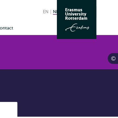
Erasmus
EN
English
NL
Nederlands huidige taal
Zoeken
University
Wissel
Rotterdam
naar
ontact
taal
enu
Listen