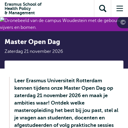
en naar
Erasmus School of
en naar de
Direct naar
Health Policy
de
Toon
Op
zoekfunctie
subnavigatie
& Management
inhoud
zoekveld
me
gaan
gaan
Master Open Dag
Zaterdag 21 november 2026
Leer Erasmus Universiteit Rotterdam
kennen tijdens onze Master Open Dag op
zaterdag 21 november 2026 en maak je
ambities waar! Ontdek welke
masteropleiding het best bij jou past, stel al
je vragen aan studenten, docenten en
afgestudeerden of volg praktische sessies