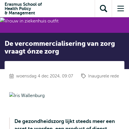
en naar
Erasmus School of
en naar de
Direct naar
Health Policy
de
Toon
Op
zoekfunctie
subnavigatie
& Management
inhoud
zoekveld
me
gaan
gaan
De vercommercialisering van zorg
vraagt ónze zorg
woensdag 4 dec 2024, 09:07
Inaugurele rede
De gezondheidszorg lijkt steeds meer een
asset te worden, een product of dienst