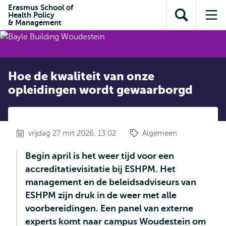
en naar
Erasmus School of
en naar de
Direct naar
Health Policy
de
Toon
Op
zoekfunctie
subnavigatie
& Management
inhoud
zoekveld
me
gaan
gaan
Hoe de kwaliteit van onze
opleidingen wordt gewaarborgd
vrijdag 27 mrt 2026, 13:02
Algemeen
Begin april is het weer tijd voor een
accreditatievisitatie bij ESHPM. Het
management en de beleidsadviseurs van
ESHPM zijn druk in de weer met alle
voorbereidingen. Een panel van externe
experts komt naar campus Woudestein om