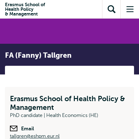
en naar
Erasmus School of
en naar de
Direct naar
Health Policy
de
Toon
Op
zoekfunctie
subnavigatie
& Management
inhoud
zoekveld
me
gaan
gaan
FA (Fanny) Tallgren
Erasmus School of Health Policy &
Management
PhD candidate | Health Economics (HE)
Email
tallgren@eshpm.eur.nl