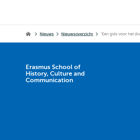
Kruimelpad
Nieuws
Nieuwsoverzicht
“Een gids voor het di
Erasmus School of History, Culture and Communication
Erasmus School of
History, Culture and
Communication