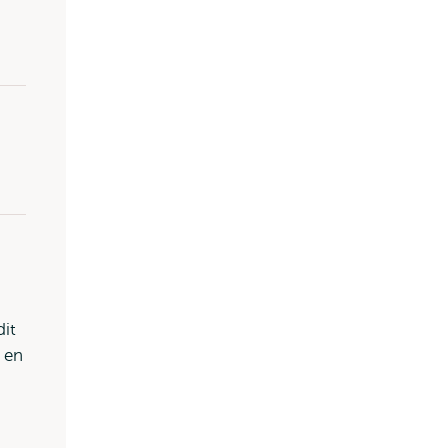
it
t en