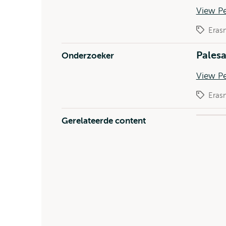
View P
Eras
Pales
Onderzoeker
View P
Eras
Gerelateerde content