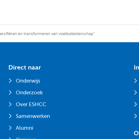
versifiëren en transformeren van voetballeiderschap”
Direct naar
I
Onderwijs
Onderzoek
Over ESHCC
Samenwerken
Alumni
O