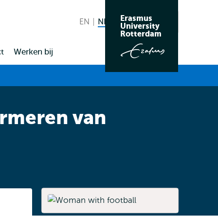
Erasmus
EN
English
NL
Nederlands huidige taal
Zoeken
University
Wissel
Rotterdam
naar
t
Werken bij
taal
formeren van
Listen