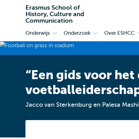
Erasmus School of
History, Culture and
Communication
Onderwijs
Onderzoek
Over ESHCC
Primair
Open
Open
submenu
submenu
Onderwijs
Onderzoek
“Een gids voor het
voetballeiderscha
Jacco van Sterkenburg en Palesa Mash