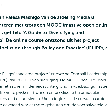
ge
 en Palesa Mashigo van de afdeling Media &
teren met trots een MOOC (massive open onli
 getiteld ‘A Guide to Diversifying and
’. De online course ontstond uit het project
Inclusion through Policy and Practice' (IFLIPP), 
 EU gefinancierde project 'Innovating Football Leadership
FLIPP), dat in 2020 van start ging. De MOOC heeft tot doel
en etnische minderheidsachtergrond in voetbalorganisati
ijk aan te pakken. Bronnen en praktische hulpmiddelen
ers en bestuursleden. Uiteindelijk kijkt de cursus naar de
dt gevraagd wat er moet gebeuren om de voetbalwereld 