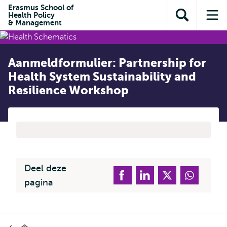
en naar
Erasmus School of
en naar de
Direct naar
Health Policy
de
Toon
Op
zoekfunctie
subnavigatie
& Management
inhoud
zoekveld
me
gaan
gaan
Aanmeldformulier: Partnership for
Health System Sustainability and
Resilience Workshop
Deel deze
pagina
Kruimelpad