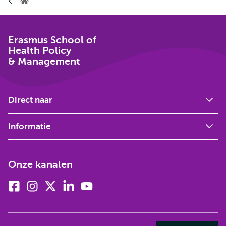
Erasmus
School
of
Health
Policy
Erasmus School of
&
Health Policy
Management
& Management
Direct naar
Informatie
Onze kanalen
Facebook
Instagram
X
Linkedin
Youtube
(voorheen
twitter)