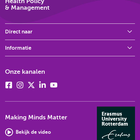
Health Policy
& Management
Direct naar
Informatie
Onze kanalen
Facebook
Instagram
X
Linkedin
Youtube
(voorheen
twitter)
Erasmus
Making Minds Matter
University
Rotterdam
Bekijk de video