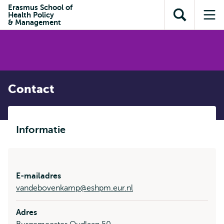
en naar
Erasmus School of
en naar de
Direct naar
Health Policy
de
Toon
Op
zoekfunctie
subnavigatie
& Management
inhoud
zoekveld
me
gaan
gaan
Contact
Informatie
E-mailadres
vandebovenkamp@eshpm.eur.nl
Adres