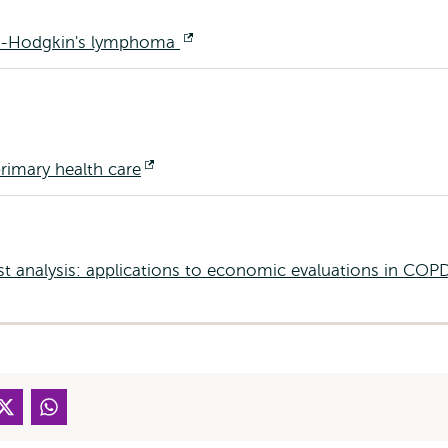
on-Hodgkin's lymphoma
Opent
extern
primary health care
Opent
extern
ost analysis: applications to economic evaluations in COP