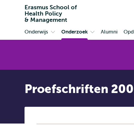
Erasmus School of
Health Policy
& Management
Onderwijs
Onderzoek
Alumni
Opdr
Primair
Open
Open
submenu
submenu
Onderwijs
Onderzoek
Proefschriften 20