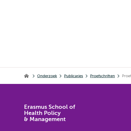
Kruimelpad
Onderzoek
Publicaties
Proefschriften
Proe
Erasmus School of Health Policy & Management
Erasmus School of
Health Policy
& Management