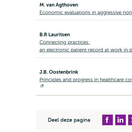
M. van Agthoven
Economic evaluations in aggressive n
B.R Lauritsen
Connecting practices:
an electronic patient record at work in 
J.B. Oostenbrink
Principles and progress in healthcare c
Opent
extern
Deel deze pagina