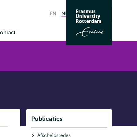
Erasmus
EN
English not available
NL
Nederlands huidige taal
Zoeken
University
Wissel
Rotterdam
naar
ontact
taal
enu
Listen
Publicaties
Subnavigatie
Afscheidsredes