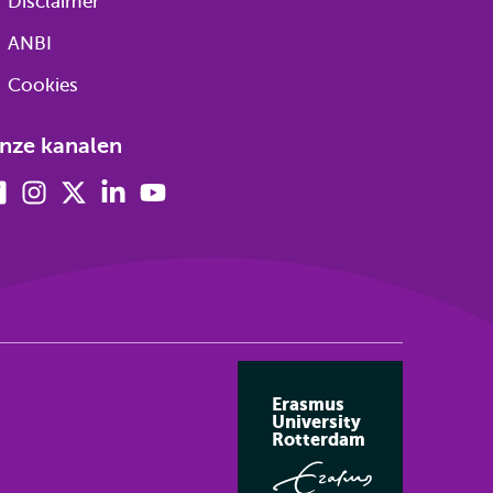
Disclaimer
ANBI
Cookies
nze kanalen
Facebook
Instagram
X
Linkedin
Youtube
(voorheen
twitter)
Erasmus
University
Rotterdam