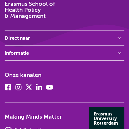
Erasmus School of
Health Policy
& Management
Direct naar
Informatie
Onze kanalen
Facebook
Instagram
X
Linkedin
Youtube
(voorheen
twitter)
Erasmus
Making Minds Matter
University
Rotterdam