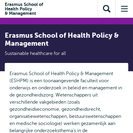
en naar
Erasmus School of
en naar de
Direct naar
Health Policy
de
Toon
Op
zoekfunctie
subnavigatie
& Management
inhoud
zoekveld
me
gaan
gaan
Erasmus School of Health Policy &
Management
Sustainable healthcare for all
Erasmus School of Health Policy & Management
(ESHPM) is een toonaangevende faculteit voor
onderwijs en onderzoek in beleid en management in
de gezondheidszorg. Wetenschappers uit
verschillende vakgebieden (zoals
gezondheidseconomie, gezondheidsrecht,
organisatiewetenschappen, bestuurswetenschappen
en medische sociologie) werken gezamenlijk aan
belangrijke onderzoeksthema’s in de