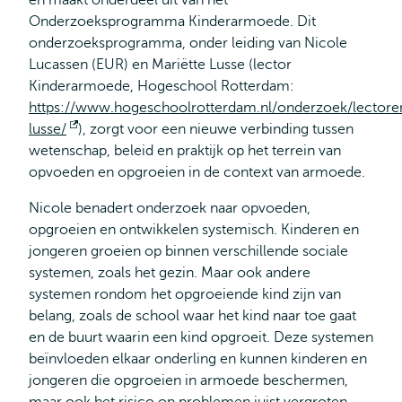
en maakt onderdeel uit van het
extern
Onderzoeksprogramma Kinderarmoede. Dit
onderzoeksprogramma, onder leiding van Nicole
Lucassen (EUR) en Mariëtte Lusse (lector
Kinderarmoede, Hogeschool Rotterdam:
https://www.hogeschoolrotterdam.nl/onderzoek/lectoren
lusse/
Opens
), zorgt voor een nieuwe verbinding tussen
wetenschap, beleid en praktijk op het terrein van
external
opvoeden en opgroeien in de context van armoede.
Nicole benadert onderzoek naar opvoeden,
opgroeien en ontwikkelen systemisch. Kinderen en
jongeren groeien op binnen verschillende sociale
systemen, zoals het gezin. Maar ook andere
systemen rondom het opgroeiende kind zijn van
belang, zoals de school waar het kind naar toe gaat
en de buurt waarin een kind opgroeit. Deze systemen
beïnvloeden elkaar onderling en kunnen kinderen en
jongeren die opgroeien in armoede beschermen,