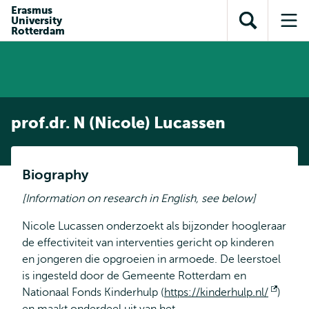
Skip to
Skip
Erasmus
Skip to
University
main
to
Open
Op
subnavigation
Rotterdam
content
search
search
me
prof.dr. N (Nicole) Lucassen
Biography
[Information on research in English, see below]
Nicole Lucassen onderzoekt als bijzonder hoogleraar
de effectiviteit van interventies gericht op kinderen
en jongeren die opgroeien in armoede. De leerstoel
is ingesteld door de Gemeente Rotterdam en
Nationaal Fonds Kinderhulp (
https://kinderhulp.nl/
Open
)