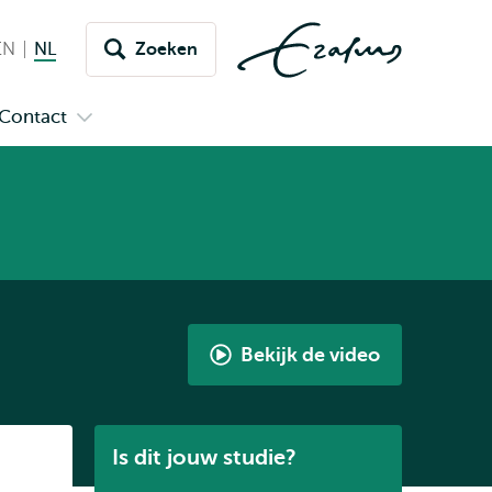
EN
English
NL
Nederlands huidige taal
Zoeken
issel
aar
Contact
n
Open
aal
menu
submenu
pus
Contact
Bekijk de video
Pedagogische
Wetenschappen
-
Listen
Is dit jouw studie?
een
interview