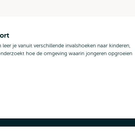
ort
eer je vanuit verschillende invalshoeken naar kinderen,
 onderzoekt hoe de omgeving waarin jongeren opgroeien
Pedagogische
Wetenschappen
-
een
interview
ppen - een interview met een Student
met