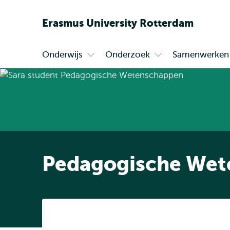
Erasmus
University
Rotterdam
Onderwijs
Onderzoek
Samenwerken
Primair
Open
Open
submenu
submenu
Onderwijs
Onderzoek
Pedagogische Wet