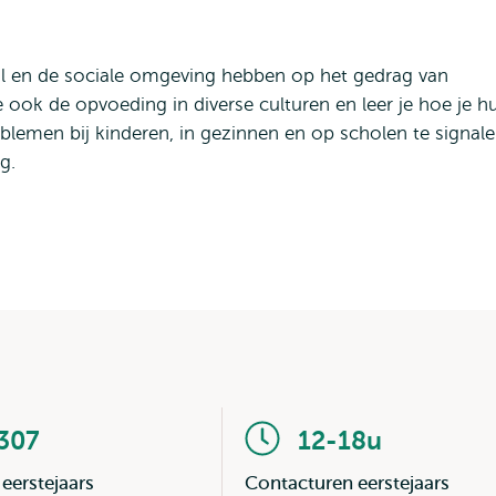
een
Ambassador
Student
Ambassador
ool en de sociale omgeving hebben op het gedrag van
 ook de opvoeding in diverse culturen en leer je hoe je h
oblemen bij kinderen, in gezinnen en op scholen te signal
g.
307
12-18u
 eerstejaars
Contacturen eerstejaars