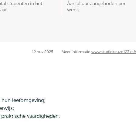
tal studenten in het
Aantal uur aangeboden per
aar.
week
12 nov 2025
Meer informatie:
www.studiekeuze123.nl/
n hun leefomgeving;
rwijs;
 praktische vaardigheden;