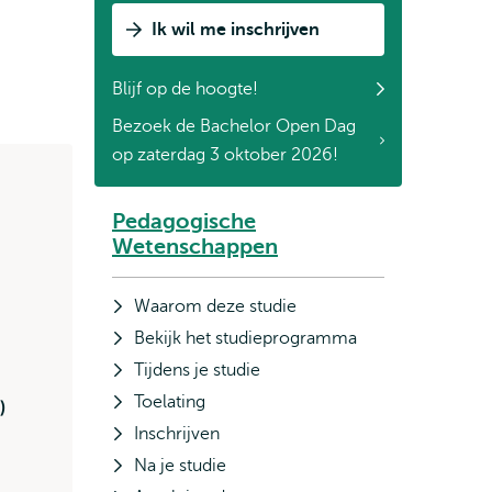
met
Ik wil me inschrijven
een
Student
Blijf op de hoogte!
Ambassador
Bezoek de Bachelor Open Dag
op zaterdag 3 oktober 2026!
Pedagogische
Subnavigatie
Wetenschappen
Waarom deze studie
Bekijk het studieprogramma
Tijdens je studie
Toelating
)
Inschrijven
Na je studie