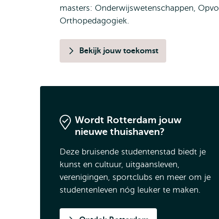
masters: Onderwijswetenschappen, Opvoe
Orthopedagogiek.
Bekijk jouw toekomst
Wordt Rotterdam jouw
nieuwe thuishaven?
Deze bruisende studentenstad biedt je
kunst en cultuur, uitgaansleven,
verenigingen, sportclubs en meer om je
studentenleven nóg leuker te maken.