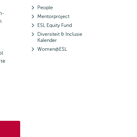
People
n-
Mentorproject
n
ESL Equity Fund
Diversiteit & Inclusie
Kalender
Women@ESL
ol
te