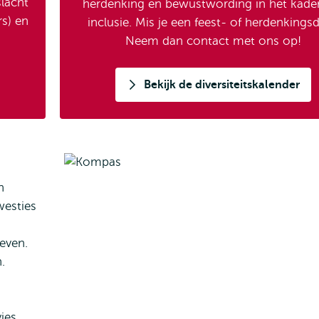
lacht
herdenking en bewustwording in het kade
s) en
inclusie. Mis je een feest- of herdenkings
Neem dan contact met ons op!
Bekijk de diversiteitskalender
n
westies
tieven.
.
ies