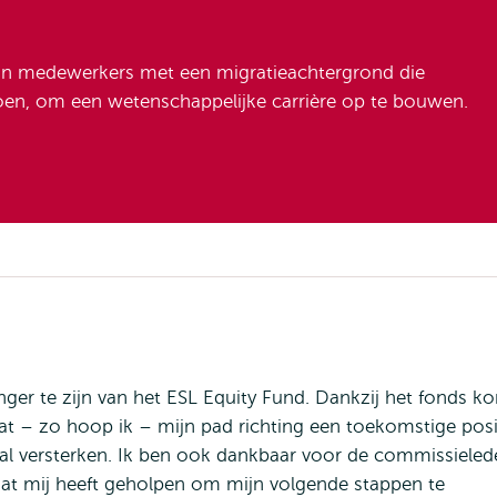
an medewerkers met een migratieachtergrond die
en, om een wetenschappelijke carrière op te bouwen.
ger te zijn van het ESL Equity Fund. Dankzij het fonds k
wat – zo hoop ik – mijn pad richting een toekomstige posi
al versterken. Ik ben ook dankbaar voor de commissieled
dat mij heeft geholpen om mijn volgende stappen te