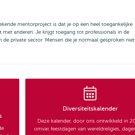
tekende mentorproject is dat je op een heel toegankelijke
 met anderen. Je krijgt toegang tot professionals in de
 de private sector. Mensen die je normaal gesproken niet
Diversiteitskalender
s
Deze kalender, door ons ontwikkeld in 2
de
omvat feestdagen van wereldreligies, dage