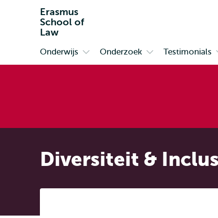
Erasmus
School of
Law
Onderwijs
Onderzoek
Testimonials
Primair
Open
Open
submenu
submenu
Onderwijs
Onderzoek
Diversiteit & Inclu