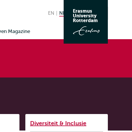
Erasmus
EN
English
NL
Nederlands huidige taal
Zoeken
University
Wissel
Rotterdam
naar
ven Magazine
taal
Listen
Diversiteit & Inclusie
Subnavigatie