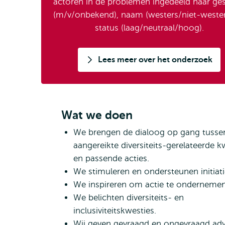
actoren in de problemen ingedeeld naar ges
(m/v/onbekend), naam (westers/niet-wester
status (laag/neutraal/hoog).
Lees meer over het onderzoek
Wat we doen
We brengen de dialoog op gang tusse
aangereikte diversiteits-gerelateerde k
en passende acties.
We stimuleren en ondersteunen initia
We inspireren om actie te ondernemen
We belichten diversiteits- en
inclusiviteitskwesties.
Wij geven gevraagd en ongevraagd adv