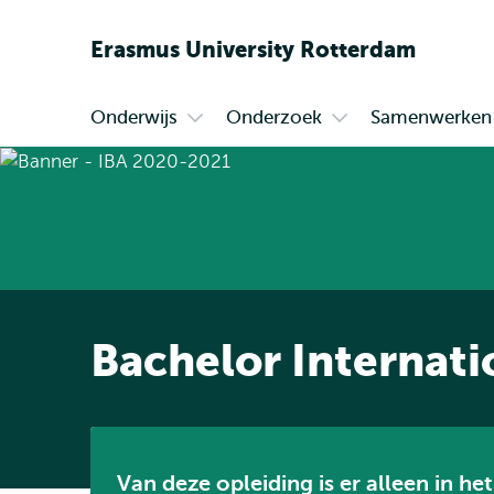
Erasmus
University
Rotterdam
Onderwijs
Onderzoek
Samenwerken
Primair
Open
Open
submenu
submenu
Onderwijs
Onderzoek
Bachelor Internati
Van deze opleiding is er alleen in he