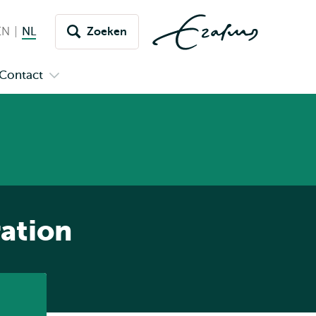
EN
English
NL
Nederlands huidige taal
Zoeken
issel
aar
Contact
n
Open
aal
menu
submenu
pus
Contact
ration
Listen