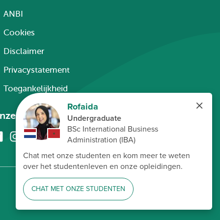
ANBI
Cookies
Disclaimer
Privacystatement
Toegankelijkheid
nze kanalen
Facebook
Instagram
X
Linkedin
Youtube
(voorheen
twitter)