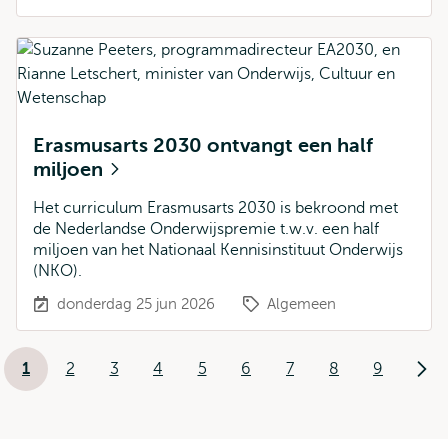
Erasmusarts 2030 ontvangt een half
miljoen
Het curriculum Erasmusarts 2030 is bekroond met
de Nederlandse Onderwijspremie t.w.v. een half
miljoen van het Nationaal Kennisinstituut Onderwijs
(NKO).
donderdag 25 jun 2026
Algemeen
Paginering
1
2
3
4
5
6
7
8
9
Huidige
Pagina
Pagina
Pagina
Pagina
Pagina
Pagina
Pagina
Pagina
Vol
pagina
pag