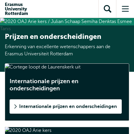
en naar
Erasmus
en naar de
Direct naar
University
de
Toon
Op
zoekfunctie
subnavigatie
Rotterdam
inhoud
zoekveld
me
gaan
gaan
Prijzen en onderscheidingen
Erkenning van excellente wetenschappers aan de
Erasmus Universiteit Rotterdam
Internationale prijzen en
onderscheidingen
Internationale prijzen en onderscheidingen