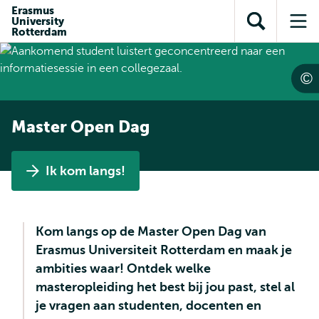
en naar
Erasmus
en naar de
Direct naar
University
de
Toon
Op
zoekfunctie
subnavigatie
Rotterdam
inhoud
zoekveld
me
gaan
gaan
Master Open Dag
Ik kom langs!
Kom langs op de Master Open Dag van
Erasmus Universiteit Rotterdam en maak je
ambities waar! Ontdek welke
masteropleiding het best bij jou past, stel al
je vragen aan studenten, docenten en