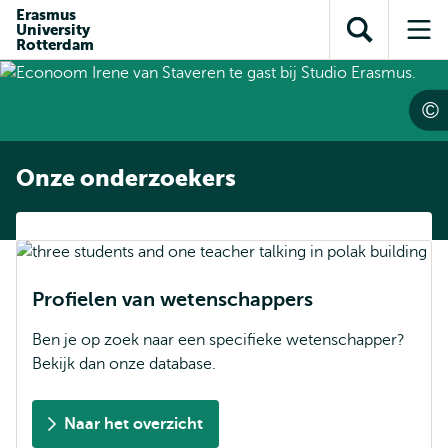
en naar
Erasmus
en naar de
Direct naar
University
de
Toon
Op
zoekfunctie
subnavigatie
Rotterdam
inhoud
zoekveld
me
gaan
gaan
Onze onderzoekers
Profielen van wetenschappers
Ben je op zoek naar een specifieke wetenschapper?
Bekijk dan onze database.
Naar het overzicht