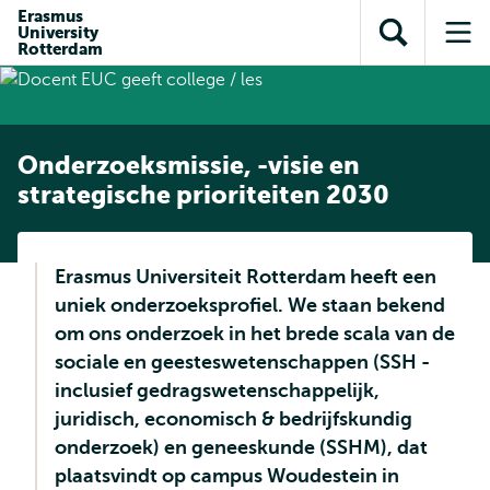
en naar
Erasmus
en naar de
Direct naar
University
de
Toon
Op
zoekfunctie
subnavigatie
Rotterdam
inhoud
zoekveld
me
gaan
gaan
Onderzoeksmissie, -visie en
strategische prioriteiten 2030
Erasmus Universiteit Rotterdam heeft een
uniek onderzoeksprofiel. We staan bekend
om ons onderzoek in het brede scala van de
sociale en geesteswetenschappen (SSH -
inclusief gedragswetenschappelijk,
juridisch, economisch & bedrijfskundig
onderzoek) en geneeskunde (SSHM), dat
plaatsvindt op campus Woudestein in