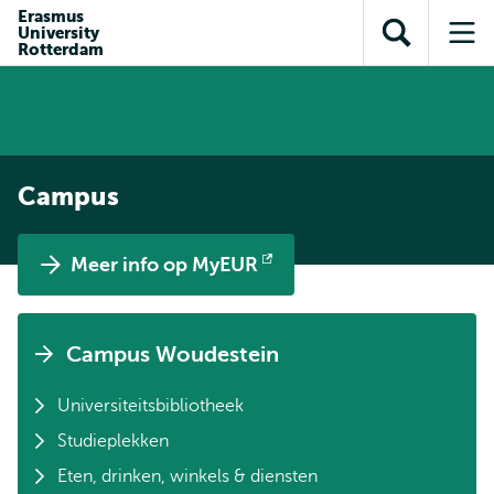
en naar
Erasmus
en naar de
Direct naar
University
de
Toon
Op
zoekfunctie
subnavigatie
Rotterdam
inhoud
zoekveld
me
gaan
gaan
Campus
Meer info op MyEUR
Opent
extern
Campus Woudestein
Universiteitsbibliotheek
Studieplekken
Eten, drinken, winkels & diensten