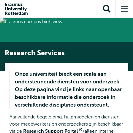
en naar
Erasmus
en naar de
Direct naar
University
de
Toon
Op
zoekfunctie
subnavigatie
Rotterdam
inhoud
zoekveld
me
gaan
gaan
Research Services
Onze universiteit biedt een scala aan
ondersteunende diensten voor onderzoek.
Op deze pagina vind je links naar openbaar
beschikbare informatie die onderzoek in
verschillende disciplines ondersteunt.
Aanvullende begeleiding, hulpmiddelen en diensten
voor medewerkers en onderzoekers zijn beschikbaar
via de
Research Support Portal
Opent
(alleen interne